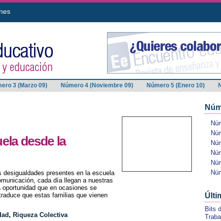
nes
ero 3 (Marzo 09)
Número 4 (Noviembre 09)
Número 5 (Enero 10)
Núm
Núm
Núm
ela desde la
Núm
Núm
Núm
Núm
as desigualdades presentes en la escuela
omunicación, cada día llegan a nuestras
 oportunidad que en ocasiones se
traduce que estas familias que vienen
Últi
Bits 
dad
,
Riqueza Colectiva
Traba