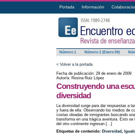
Portada
Información
Colaboracio
Número 1
Número 2 (Enero 09)
Núm
< Volver a la portada
Fecha de publicación: 29 de enero de 2009
Autor/a: Rosina Ruiz López
Construyendo una escu
diversidad
La diversidad surge para dar respuestas a l
y fuera de ella. Observando los medios de c
costas oleadas de inmigrantes buscando una
transforma en una trágica aventura. Esto se 
del otro continente ingresan […]
Etiquetas de contenido:
Diversidad
,
Igual