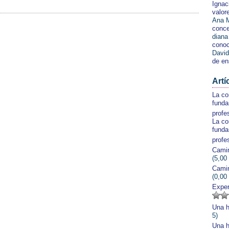
Ignac
valor
Ana M
conce
diana
conoc
David
de en
Artí
La co
funda
profe
La co
funda
profe
Camin
(5,00
Camin
(0,00
Exper
Una h
5)
Una h