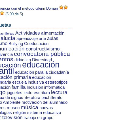
iencia con el método Glenn Doman
(5,00 de 5)
uetas
Actividades
alimentación
achillerato
alucía
aulas
aprendizaje
arte
ismo
Bullying
Coeducación
unicación
constructivismo
convocatoria pública
ivencia
entos
didáctica
Diversidad
educación
ucación
antil
educación para la ciudadanía
ación primaria
educación
ndaria
escuela inclusiva
estereotipos
familia
uación
Inclusión
informática
go
lectura
juguetes
lecto-escritura
ua de signos
literatura bachillerato
o Ambiente
motivación del alumnado
música
res
museo
nuevas
ologías
religión
sistema educativo
r
televisión
trabajo en grupo