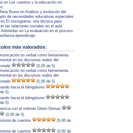
io
en
Los cuentos y la educación en
es.
aria Bruno
en
Análisis y evolución del
pto de necesidades educativas especiales
en
El sociograma: una técnica para
er las relaciones sociales en el aula
 Arboledas
en
La evaluación en el proceso
señanza-aprendizaje
culos más valorados:
municación no verbal como herramienta
mental en los discursos orales del
sorado
(0,00 de 5)
municación no verbal como herramienta
mental en los discursos orales del
sorado
(5,00 de 5)
ando hacia el bilingüismo
 de 5)
ando hacia el bilingüismo
 de 5)
iencia con el método Glenn Doman
(0,00 de 5)
istoria de cuentos
(5,00 de
istoria de cuentos
(0,00 de