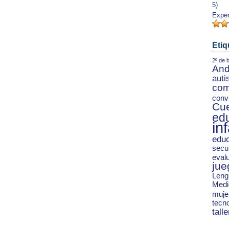
5)
Exper
Etiq
2º de b
And
aut
com
conv
Cu
ed
inf
educ
secu
eval
jue
Leng
Medi
muje
tecn
talle