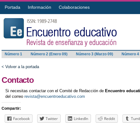
Portada
Información
Colaboraciones
Número 1
Número 2 (Enero 09)
Número 3 (Marzo 09)
Número 4 
< Volver a la portada
Contacto
Si necesitas contactar con el Comité de Redacción de
Encuentro educat
del correo
revista@encuentroeducativo.com
Compartir:
Facebook
Twitter
LinkedIn
Reddit
Tumb