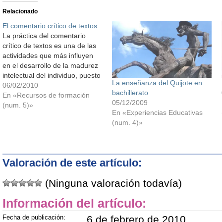
Relacionado
El comentario crítico de textos
La práctica del comentario
crítico de textos es una de las
actividades que más influyen
en el desarrollo de la madurez
intelectual del individuo, puesto
La enseñanza del Quijote en
que exige capacidad de
06/02/2010
bachillerato
comprensión, de reflexión y de
En «Recursos de formación
05/12/2009
elocución. Ésta es quizás la
(num. 5)»
En «Experiencias Educativas
razón por la que se ha
(num. 4)»
sistematizado su enseñanza en
alumnos…
Valoración de este artículo:
(Ninguna valoración todavía)
Información del artículo:
Fecha de publicación:
6 de febrero de 2010