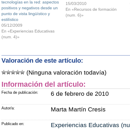
tecnologías en la red: aspectos
parte del profesorado? ¿El
15/03/2010
positivos y negativos desde un
contenido es aburrido? Para
En «Recursos de formación
punto de vista lingüístico y
esta serie de preguntas quizás
(num. 6)»
estilístico
no haya una respuesta única,
05/12/2009
pero si quizás un componente
En «Experiencias Educativas
común. Hoy en día todo
(num. 4)»
cambia…
Valoración de este artículo:
(Ninguna valoración todavía)
Información del artículo:
Fecha de publicación:
6 de febrero de 2010
Autor/a:
Marta Martín Cresis
Publicado en:
Experiencias Educativas (nu