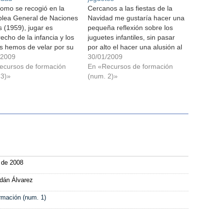
como se recogió en la
Cercanos a las fiestas de la
lea General de Naciones
Navidad me gustaría hacer una
 (1959), jugar es
pequeña reflexión sobre los
echo de la infancia y los
juguetes infantiles, sin pasar
s hemos de velar por su
por alto el hacer una alusión al
uno los niños y niñas,
/2009
juego en esta etapa. Ante todo,
30/01/2009
unas situaciones se
ecursos de formación
los juguetes deben ser
En «Recursos de formación
 dificultades para el
 3)»
estimulantes y variados, y los
(num. 2)»
ollo de esta actividad.
adultos debemos proporcionar
temente, tanto los
los que aporten valores
/as con…
positivos, ya…
 de 2008
dán Álvarez
rmación (num. 1)