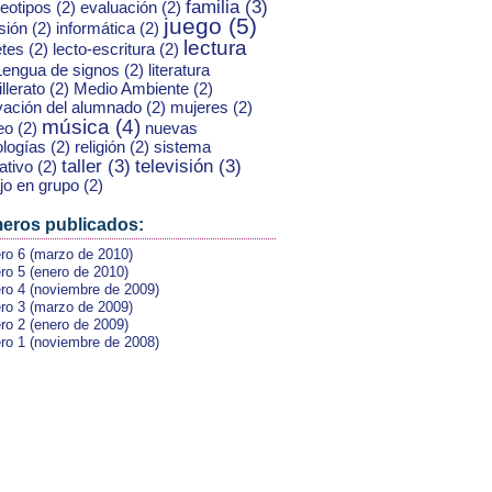
familia
(3)
reotipos
(2)
evaluación
(2)
juego
(5)
sión
(2)
informática
(2)
lectura
etes
(2)
lecto-escritura
(2)
Lengua de signos
(2)
literatura
llerato
(2)
Medio Ambiente
(2)
vación del alumnado
(2)
mujeres
(2)
música
(4)
eo
(2)
nuevas
ologías
(2)
religión
(2)
sistema
taller
(3)
televisión
(3)
ativo
(2)
jo en grupo
(2)
eros publicados:
o 6 (marzo de 2010)
o 5 (enero de 2010)
o 4 (noviembre de 2009)
o 3 (marzo de 2009)
o 2 (enero de 2009)
o 1 (noviembre de 2008)