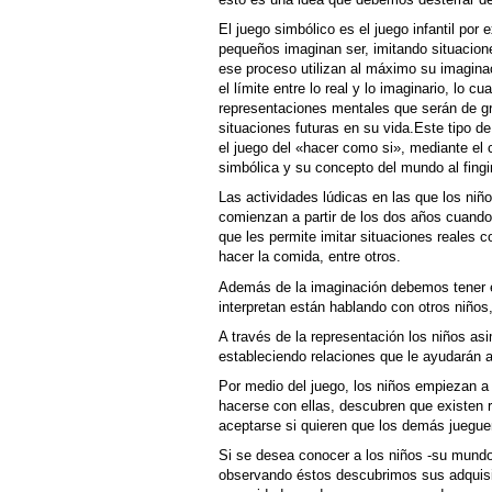
El juego simbólico es el juego infantil por 
pequeños imaginan ser, imitando situacione
ese proceso utilizan al máximo su imagin
el límite entre lo real y lo imaginario, lo cu
representaciones mentales que serán de gr
situaciones futuras en su vida.Este tipo 
el juego del «hacer como si», mediante el 
simbólica y su concepto del mundo al fingi
Las actividades lúdicas en las que los niñ
comienzan a partir de los dos años cuando
que les permite imitar situaciones reales 
hacer la comida, entre otros.
Además de la imaginación debemos tener e
interpretan están hablando con otros niños,
A través de la representación los niños as
estableciendo relaciones que le ayudarán a
Por medio del juego, los niños empiezan 
hacerse con ellas, descubren que existen 
aceptarse si quieren que los demás juegue
Si se desea conocer a los niños -su mundo
observando éstos descubrimos sus adquisic