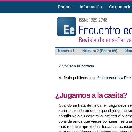
Portada
Información
Colaboracio
Número 1
Número 2 (Enero 09)
Núm
< Volver a la portada
Artículo publicado en:
Sin categoría
»
Recu
¿Jugamos a la casita?
Cuando se trata de niños, el juego debe s
seria, teniendo presente que el juego no s
contribuye a su desarrollo intelectual y e
consideramos que «jugar por jugar» es una
más rentable aprovechar todas las ocasione
esto es una idea que debemos desterrar d