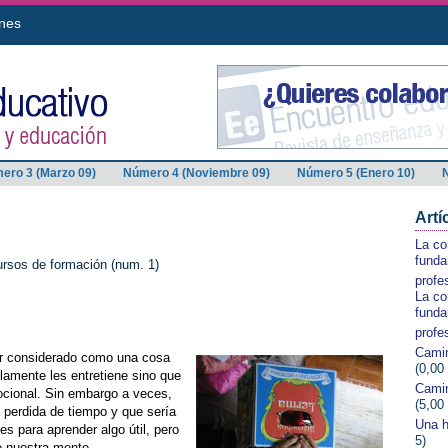
nes
ero 3 (Marzo 09)
Número 4 (Noviembre 09)
Número 5 (Enero 10)
Artí
La co
funda
rsos de formación (num. 1)
profe
La co
funda
profe
Camin
er considerado como una cosa
(0,00
olamente les entretiene sino que
Camin
mocional. Sin embargo a veces,
(5,00
 perdida de tiempo y que sería
Una h
s para aprender algo útil, pero
5)
e nuestra mente.