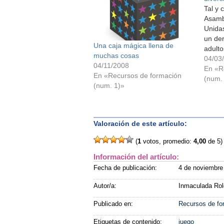
Tal y 
Asamb
Unidas
un der
Una caja mágica llena de
adulto
muchas cosas
en y 
04/03
04/11/2008
en alg
En «R
En «Recursos de formación
serias
(num.
(num. 1)»
desarr
Eviden
niños
Valoración de este artículo:
(
1
votos, promedio:
4,00
de 5)
Información del artículo:
Fecha de publicación:
4 de noviembre
Autor/a:
Inmaculada Rol
Publicado en:
Recursos de fo
Etiquetas de contenido:
juego