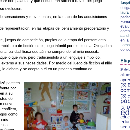
ar con palabras y que encuentran salida a través del juego.
Angel
oblig
su evolución:
laura
de sensaciones y movimientos, en la etapa de las adquisiciones
pedag
Ferna
evalu
de representación, en las etapas del pensamiento preoperatorio y
apren
sandr
te, juegos de competición, propios de la etapa del pensamiento
en la
Lorna
imbólico o de ficción es el juego infantil por excelencia. Obligado a
conoc
una realidad física que aún no comprende, el niño necesita
aquello que vive, pero traduciéndolo a un lenguaje simbólico,
Etiq
 externo a sus necesidades. Por medio del juego de ficción el niño
 lo elabora y se adapta a él en un proceso continuo de
2º de b
alim
apre
uizá parecen
(3)
B
frente por
com
den a su
(3)
c
ctos del
púb
un nuevo
(2)
D
conflicto,
ed
uegos como
educ
 niño
educ
r esa
secu
una forma