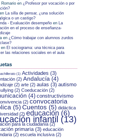
 Romario
en
¿Profesor por vocación o por
ación?
en
La silla de pensar, ¿una solución
ógica o un castigo?
nda - Evaluación desempeño
en
La
ación en el proceso de enseñanza-
dizaje
a
en
¿Cómo trabajar con alumnos zurdos
 clase?
en
El sociograma: una técnica para
er las relaciones sociales en el aula
uetas
Actividades
(3)
achillerato
(1)
Andalucía
(4)
entación
(2)
aulas
(3)
autismo
ndizaje
(2)
arte
(2)
ullying
(2)
Coeducación
(2)
unicación
(4)
constructivismo
convocatoria
onvivencia
(2)
lica
(5)
Cuentos
(5)
didáctica
educación
(6)
iversidad
(2)
ucación infantil
(13)
ación para la ciudadanía
(2)
ación primaria
(3)
educación
ndaria
(2)
escuela inclusiva
(2)