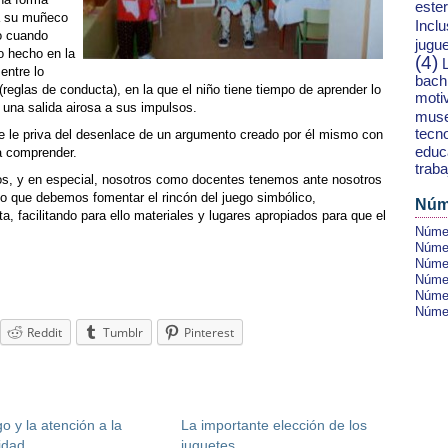
este
 a su muñeco
Inclu
o cuando
jugu
o hecho en la
(4)
entre lo
bachi
 (reglas de conducta), en la que el niño tiene tiempo de aprender lo
moti
 una salida airosa a sus impulsos.
mus
tecn
se le priva del desenlace de un argumento creado por él mismo con
educ
a comprender.
traba
tos, y en especial, nosotros como docentes tenemos ante nosotros
lo que debemos fomentar el rincón del juego simbólico,
Núm
 facilitando para ello materiales y lugares apropiados para que el
Númer
Númer
Númer
Númer
Númer
Númer
Reddit
Tumblr
Pinterest
go y la atención a la
La importante elección de los
idad
juguetes