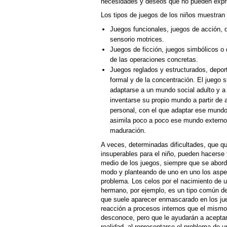
necesidades y deseos que no pueden expres
Los tipos de juegos de los niños muestran 
Juegos funcionales, juegos de acción, 
sensorio motrices.
Juegos de ficción, juegos simbólicos o 
de las operaciones concretas.
Juegos reglados y estructurados, depor
formal y de la concentración. El juego s
adaptarse a un mundo social adulto y a 
inventarse su propio mundo a partir de 
personal, con el que adaptar ese mundo
asimila poco a poco ese mundo externo,
maduración.
A veces, determinadas dificultades, que q
insuperables para el niño, pueden hacerse 
medio de los juegos, siempre que se abor
modo y planteando de uno en uno los aspe
problema. Los celos por el nacimiento de 
hermano, por ejemplo, es un tipo común de 
que suele aparecer enmascarado en los j
reacción a procesos internos que el mismo
desconoce, pero que le ayudarán a acepta
realidad, al representarse el problema de 