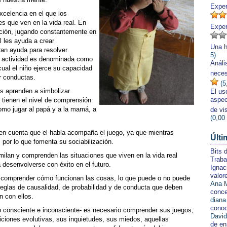
Exper
excelencia en el que los
s que ven en la vida real. En
Exper
ación, jugando constantemente en
al les ayuda a crear
Una h
an ayuda para resolver
5)
de actividad es denominada como
Análi
cual el niño ejerce su capacidad
neces
r conductas.
(5
os aprenden a simbolizar
El us
aspec
 tienen el nivel de comprensión
como jugar al papá y a la mamá, a
de vis
(0,00
n cuenta que el habla acompaña el juego, ya que mientras
Últi
 por lo que fomenta su sociabilización.
Bits 
imilan y comprenden las situaciones que viven en la vida real
Traba
 desenvolverse con éxito en el futuro.
Ignac
valor
a comprender cómo funcionan las cosas, lo que puede o no puede
Ana M
reglas de causalidad, de probabilidad y de conducta que deben
conce
n con ellos.
diana
conoc
 consciente e inconsciente- es necesario comprender sus juegos;
David
iones evolutivas, sus inquietudes, sus miedos, aquellas
de en